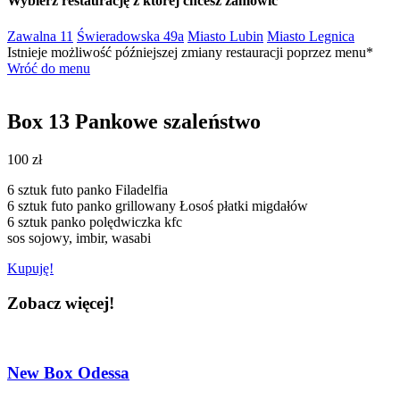
Wybierz restaurację z której chcesz zamówić
Zawalna 11
Świeradowska 49a
Miasto Lubin
Miasto Legnica
Istnieje możliwość późniejszej zmiany restauracji poprzez menu*
Wróć do menu
Box 13 Pankowe szaleństwo
100 zł
6 sztuk futo panko Filadelfia
6 sztuk futo panko grillowany Łosoś płatki migdałów
6 sztuk panko polędwiczka kfc
sos sojowy, imbir, wasabi
Kupuję!
Zobacz więcej!
New Box Odessa