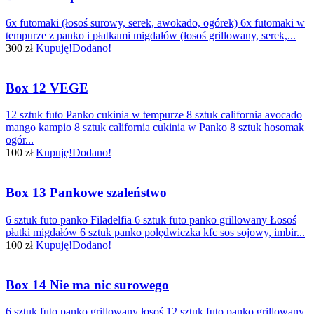
6x futomaki (łosoś surowy, serek, awokado, ogórek) 6x futomaki w
tempurze z panko i płatkami migdałów (łosoś grillowany, serek,...
300 zł
Kupuję!
Dodano!
Box 12 VEGE
12 sztuk futo Panko cukinia w tempurze 8 sztuk california avocado
mango kampio 8 sztuk california cukinia w Panko 8 sztuk hosomak
ogór...
100 zł
Kupuję!
Dodano!
Box 13 Pankowe szaleństwo
6 sztuk futo panko Filadelfia 6 sztuk futo panko grillowany Łosoś
płatki migdałów 6 sztuk panko polędwiczka kfc sos sojowy, imbir...
100 zł
Kupuję!
Dodano!
Box 14 Nie ma nic surowego
6 sztuk futo panko grillowany łosoś 12 sztuk futo panko grillowany