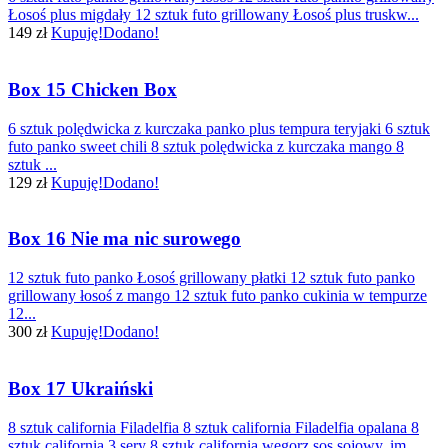
Łosoś plus migdały 12 sztuk futo grillowany Łosoś plus truskw...
149 zł
Kupuję!
Dodano!
Box 15 Chicken Box
6 sztuk polędwicka z kurczaka panko plus tempura teryjaki 6 sztuk
futo panko sweet chili 8 sztuk polędwicka z kurczaka mango 8
sztuk ...
129 zł
Kupuję!
Dodano!
Box 16 Nie ma nic surowego
12 sztuk futo panko Łosoś grillowany płatki 12 sztuk futo panko
grillowany łosoś z mango 12 sztuk futo panko cukinia w tempurze
12...
300 zł
Kupuję!
Dodano!
Box 17 Ukraiński
8 sztuk california Filadelfia 8 sztuk california Filadelfia opalana 8
sztuk california 3 sery 8 sztuk california węgorz sos sojowy, im...