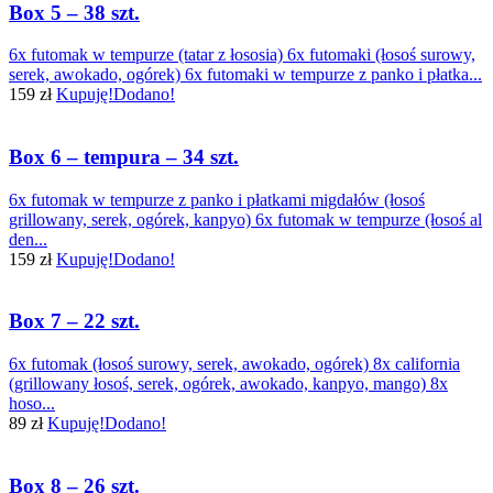
Box 5 – 38 szt.
6x futomak w tempurze (tatar z łososia) 6x futomaki (łosoś surowy,
serek, awokado, ogórek) 6x futomaki w tempurze z panko i płatka...
159 zł
Kupuję!
Dodano!
Box 6 – tempura – 34 szt.
6x futomak w tempurze z panko i płatkami migdałów (łosoś
grillowany, serek, ogórek, kanpyo) 6x futomak w tempurze (łosoś al
den...
159 zł
Kupuję!
Dodano!
Box 7 – 22 szt.
6x futomak (łosoś surowy, serek, awokado, ogórek) 8x california
(grillowany łosoś, serek, ogórek, awokado, kanpyo, mango) 8x
hoso...
89 zł
Kupuję!
Dodano!
Box 8 – 26 szt.