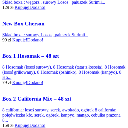
Skład boxa : węgorz , surowy Losos , paluszek Surimii...
129 zł
Kupuję!
Dodano!
New Box Cherson
Skład boxa : surowy Losos , paluszek Surimii...
99 zł
Kupuję!
Dodano!
Box 1 Hosomak – 48 szt
8 Hosomak (łosoś surowy), 8 Hosomak (tatar z łososia), 8 Hosomak
(łosoś grillowany), 8 Hosomak (oshinko), 8 Hosomak (kanpyo), 8
Ho...
79 zł
Kupuję!
Dodano!
Box 2 California Mix – 48 szt
8 california: łosoś surowy, serek, awokado, ogórek 8 california:
polędwiczka kfc, serek, ogórek, kanpyo, mango, cebulka prażona
8...
159 zł
Kupuję!
Dodano!