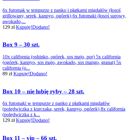
6x futomak w tempurze z panko i płatkami migdałów (łosoś
grillowany, serek, kanpyo, ogórek) 6x futomaki (łosoś surowy,
awokado,...
129 zł
Kupuję!
Dodano!
Box 9 – 30 szt.
10x california (oshinko, ogórek, sos majo, por) 5x california
(ogórek, kanpyo, sos majo, awokado, sos mango, granat) 5x
california (o...
89 zł
Kupuję!
Dodano!
Box 10 – nie lubię ryby – 28 szt.
6x futomaki w tempurze z panko z płatkami migdałów
(polędwiczka z kurczaka, serek, kanpyo, ogórek) 8x california
(polędwiczka z k...
129 zł
Kupuję!
Dodano!
Box 11 – vip – 66 szt.