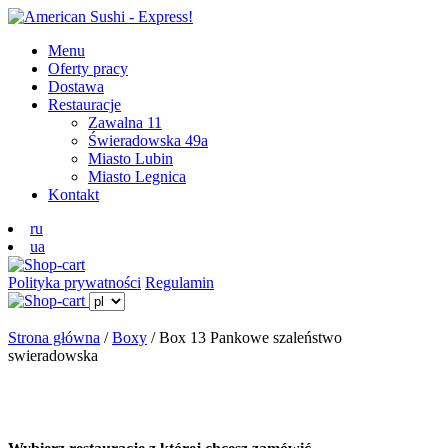
Menu
Oferty pracy
Dostawa
Restauracje
Zawalna 11
Świeradowska 49a
Miasto Lubin
Miasto Legnica
Kontakt
ru
ua
Polityka prywatności
Regulamin
Strona główna
/
Boxy
/ Box 13 Pankowe szaleństwo
swieradowska