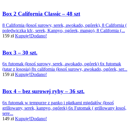
Box 2 California Classic – 48 szt
8 California (łosoś surowy, serek, awokado, ogórek), 8 California (
polędwiczka kfc, serek, Kanpyo, ogórek, mango), 8 California (...
159 zł
Kupuję!
Dodano!
Box 3 – 30 szt.
6x futomak (łosoś surowy, serek, awokado, ogórek) 6x futomak
(tatar z łososia) 8x california (łosoś surowy, awokado, ogórek, ser...
159 zł
Kupuję!
Dodano!
Box 4 – bez surowej ryby – 36 szt.
6x futomak w tempurze z panko i płatkami migdałów (łosoś
grillowany, serek, kanpyo, ogórek) 6x Futomak ( grillowany łosoś,
sere...
149 zł
Kupuję!
Dodano!